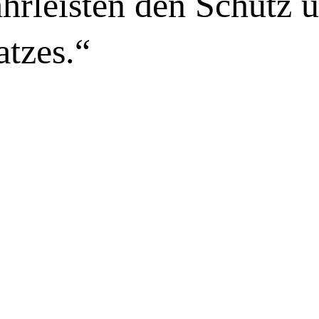
ährleisten den Schutz 
atzes.“