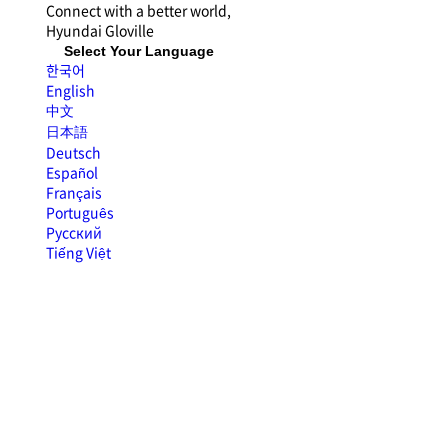
Connect with
a better world,
giới thiệu công ty
giới th
Hyundai
Gloville
Select Your Language
한국어
English
中文
日本語
Deutsch
Español
Français
Português
Русский
Tiếng Việt