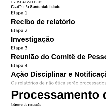
HYUNDAI WELDING
Gestão de Sustentabilidade
Introdução da Empresa
I
Etapa 1
Recibo de relatório
Etapa 2
Investigação
Etapa 3
Reunião do Comitê de Pess
Etapa 4
Ação Disciplinar e Notificaç
Os relatórios de não ética serão processado
Processamento d
Número de recepção