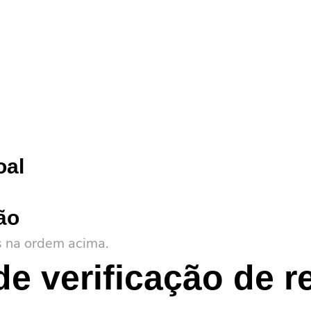
ntrodução de Negócios
Gestão de Sustentabilidade
Suporte
oal
ão
s na ordem acima.
e verificação de r