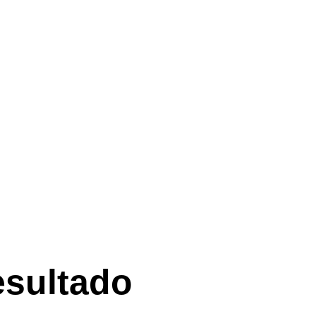
 ao cliente
Emprego
PRT
esultado